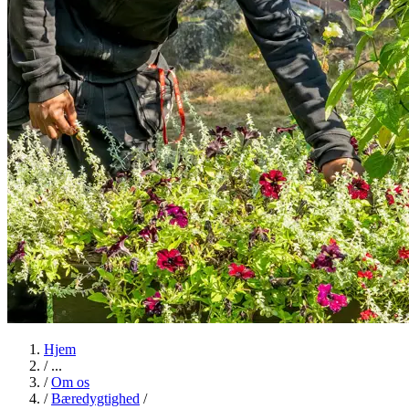
Hjem
/
...
/
Om os
/
Bæredygtighed
/