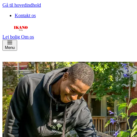
Gå til hovedindhold
Kontakt os
Lej bolig
Om os
Menu