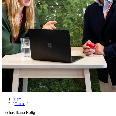
Hjem
/
Om os
/
Job hos Ikano Bolig