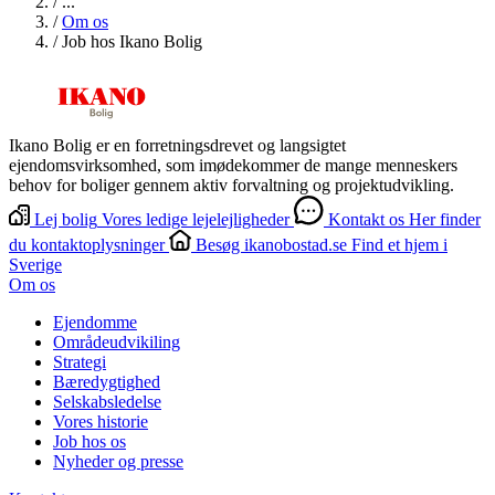
/
...
/
Om os
/
Job hos Ikano Bolig
Ikano Bolig er en forretningsdrevet og langsigtet
ejendomsvirksomhed, som imødekommer de mange menneskers
behov for boliger gennem aktiv forvaltning og projektudvikling.
Lej bolig
Vores ledige lejelejligheder
Kontakt os
Her finder
du kontaktoplysninger
Besøg ikanobostad.se
Find et hjem i
Sverige
Om os
Ejendomme
Områdeudvikiling
Strategi
Bæredygtighed
Selskabsledelse
Vores historie
Job hos os
Nyheder og presse