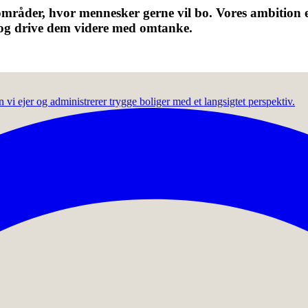
 områder, hvor mennesker gerne vil bo. Vores ambition e
 og drive dem videre med omtanke.
vi ejer og administrerer trygge boliger med et langsigtet perspektiv.