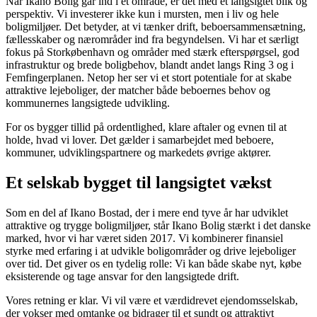
Når Ikano Bolig går ind i et område, er det med et langsigtet blik og
perspektiv. Vi investerer ikke kun i mursten, men i liv og hele
boligmiljøer. Det betyder, at vi tænker drift, beboersammensætning,
fællesskaber og nærområder ind fra begyndelsen. Vi har et særligt
fokus på Storkøbenhavn og områder med stærk efterspørgsel, god
infrastruktur og brede boligbehov, blandt andet langs Ring 3 og i
Femfingerplanen. Netop her ser vi et stort potentiale for at skabe
attraktive lejeboliger, der matcher både beboernes behov og
kommunernes langsigtede udvikling.
For os bygger tillid på ordentlighed, klare aftaler og evnen til at
holde, hvad vi lover. Det gælder i samarbejdet med beboere,
kommuner, udviklingspartnere og markedets øvrige aktører.
Et selskab bygget til langsigtet vækst
Som en del af Ikano Bostad, der i mere end tyve år har udviklet
attraktive og trygge boligmiljøer, står Ikano Bolig stærkt i det danske
marked, hvor vi har været siden 2017. Vi kombinerer finansiel
styrke med erfaring i at udvikle boligområder og drive lejeboliger
over tid. Det giver os en tydelig rolle: Vi kan både skabe nyt, købe
eksisterende og tage ansvar for den langsigtede drift.
Vores retning er klar. Vi vil være et værdidrevet ejendomsselskab,
der vokser med omtanke og bidrager til et sundt og attraktivt