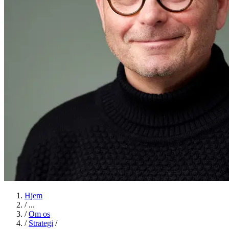
Hjem
/
...
/
Om os
/
Strategi
/