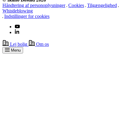
Håndtering af personoplysninger
Cookies
Tilgængelighed
Whistleblowing
Indstillinger for cookies
Lej bolig
Om os
Menu