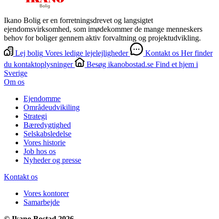
Ikano Bolig er en forretningsdrevet og langsigtet
ejendomsvirksomhed, som imødekommer de mange menneskers
behov for boliger gennem aktiv forvaltning og projektudvikling.
Lej bolig
Vores ledige lejelejligheder
Kontakt os
Her finder
du kontaktoplysninger
Besøg ikanobostad.se
Find et hjem i
Sverige
Om os
Ejendomme
Områdeudvikiling
Strategi
Bæredygtighed
Selskabsledelse
Vores historie
Job hos os
Nyheder og presse
Kontakt os
Vores kontorer
Samarbejde
© Ikano Bostad 2026